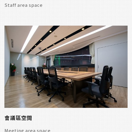
Staff area space
會議區空間
Meeting area space