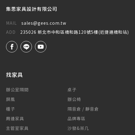
集思家具設計有限公司
MAIL
sales@gees.com.tw
ADD
235026 新北市中和區橋和路120號5樓(近捷運橋和站)
找家具
辦公室隔間
桌子
屏風
辦公椅
櫃子
隔音倉 / 靜音倉
周邊家具
品牌專區
主管室家具
沙發&茶几