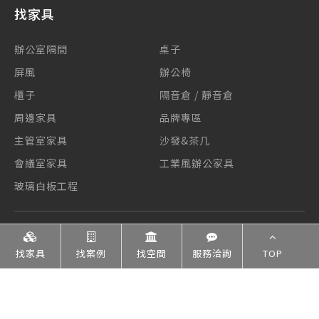
找家具
辦公室隔間
桌子
屏風
辦公椅
櫃子
隔音倉 / 靜音倉
周邊家具
品牌專區
主管室家具
沙發&茶几
會議室家具
工業風辦公家具
玻璃白板工程
找案例
找家具
找案例
找空間
服務洽詢
TOP
辦公室整合規劃設計
辦公家具配置