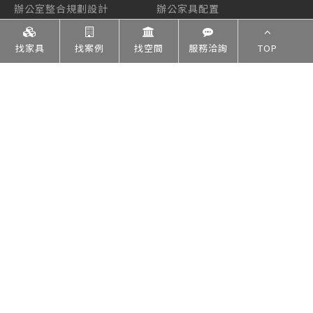
辦公室整合規劃設計
辦公家具配置
找家具
找案例
找空間
服務洽詢
TOP
找空間
辦公室空間
會議室空間
主管室空間
辦公室隔間
公共空間
打給集思
服務洽詢
Copyright © 2023 集思家具設計有限公司 All Rights Reserved.