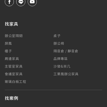
找家具
辦公室隔間
桌子
屏風
辦公椅
櫃子
隔音倉 / 靜音倉
周邊家具
品牌專區
主管室家具
沙發&茶几
會議室家具
工業風辦公家具
玻璃白板工程
找案例