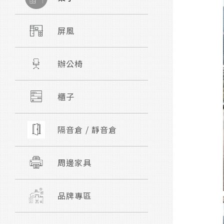
屏風
辦公椅
櫃子
隔音倉 / 靜音倉
周邊家具
品牌專區