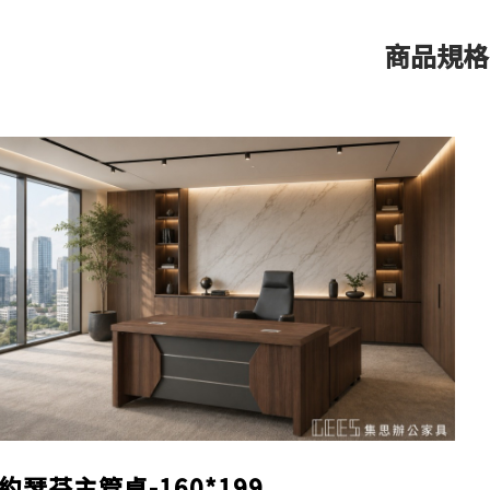
商品規格
約瑟芬主管桌-160*199