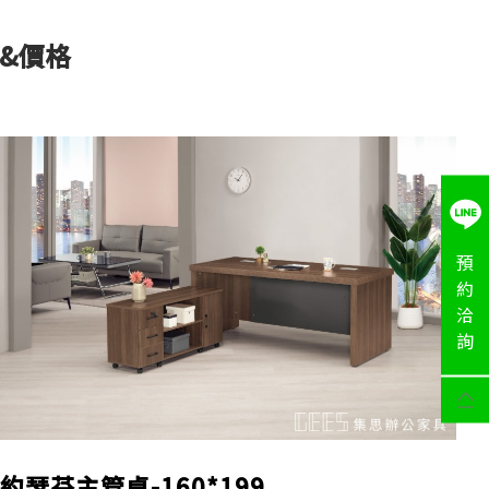
&價格
預
約
洽
詢
約瑟芬主管桌-160*199