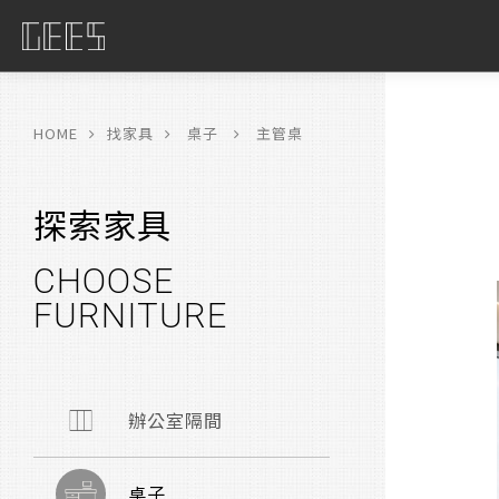
具
限
HOME
找家具
桌子
主管桌
探索家具
CHOOSE
FURNITURE
辦公室隔間
桌子