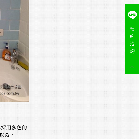
預
約
洽
詢
磚採用多色的
形象。