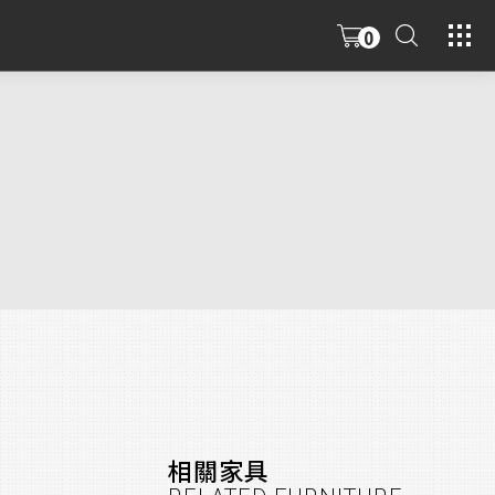
0
相關家具