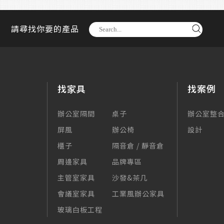
請尋找你要的產品
找家具
找案例
辦公室隔間
桌子
辦公室整
屏風
辦公椅
設計
櫃子
隔音倉 / 靜音倉
周邊家具
品牌專區
主管室家具
沙發&茶几
會議室家具
工業風辦公家具
玻璃白板工程