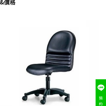
&價格
預
約