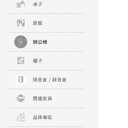
桌子
屏風
辦公椅
櫃子
隔音倉 / 靜音倉
周邊家具
品牌專區