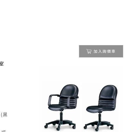
加入詢價車
室
(黑