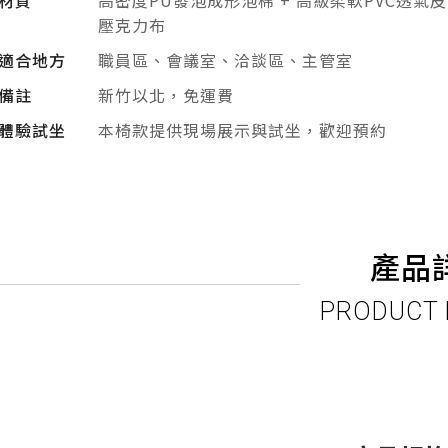
材質
高密度PU發泡成形泡棉 + 高級柔軟PVC透氣皮
壓克力布
適合地方
職員區、會議室、洽談區、主管室
備註
新竹以北，免運費
體驗試坐
本椅款提供現場展示與試坐，歡迎預約
產品
PRODUCT 