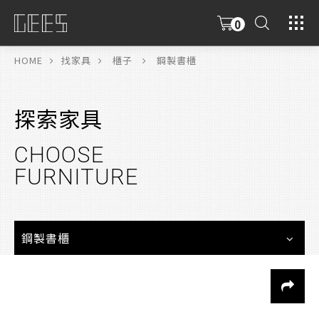
0
具
限
HOME
找家具
櫃子
鋼製書櫃
探索家具
CHOOSE
FURNITURE
鋼製書櫃