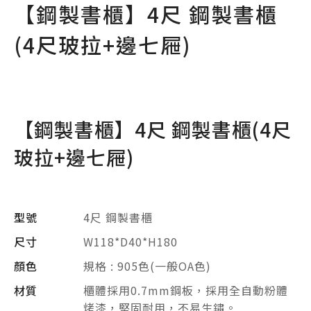
【鋼製書櫃】4尺 鋼製書櫃
(4尺玻拉+邊七屜)
【鋼製書櫃】4尺 鋼製書櫃(4尺
玻拉+邊七屜)
型號
4尺 鋼製書櫃
尺寸
W118*D40*H180
顏色
規格 : 905色(一般OA色)
材質
櫃體採用0.7mm鋼板，採用全自動粉體
烤漆，堅固耐用，不易生鏽。