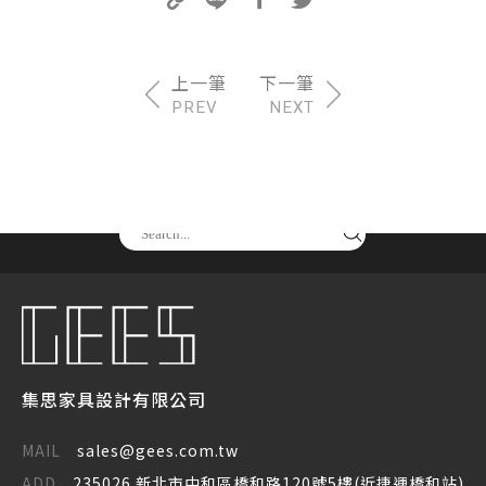
PREV
NEXT
請尋找你要的產品
集思家具設計有限公司
MAIL
sales@gees.com.tw
ADD
235026 新北市中和區橋和路120號5樓(近捷運橋和站)