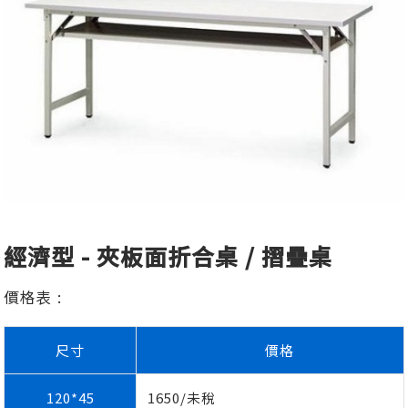
經濟型 - 夾板面折合桌 / 摺疊桌
價格表 :
尺寸
價格
120*45
1650/未稅