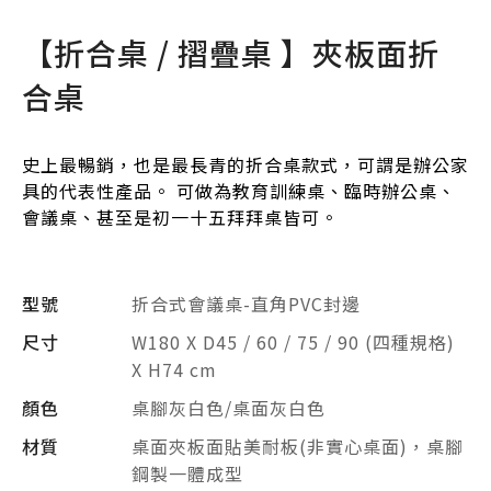
【折合桌 / 摺疊桌 】夾板面折
合桌
史上最暢銷，也是最長青的折合桌款式，可謂是辦公家
具的代表性產品。 可做為教育訓練桌、臨時辦公桌、
會議桌、甚至是初一十五拜拜桌皆可。
型號
折合式會議桌-直角PVC封邊
尺寸
W180 X D45 / 60 / 75 / 90 (四種規格)
X H74 cm
顏色
桌腳灰白色/桌面灰白色
材質
桌面夾板面貼美耐板(非實心桌面)，桌腳
鋼製一體成型