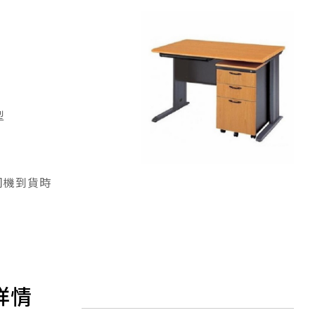
型
司機到貨時
詳情