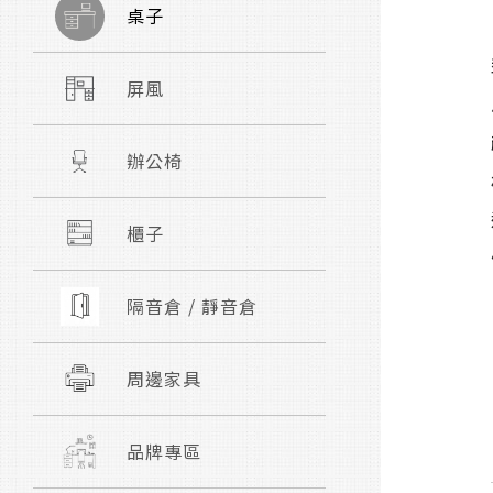
桌子
屏風
辦公椅
櫃子
隔音倉 / 靜音倉
周邊家具
品牌專區