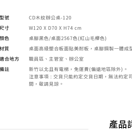
型號
CD木紋辦公桌-120
尺寸
W120 X D70 X H74 cm
顏色
桌腳黑色/桌面2567色(紅山毛櫸色)
材質
桌面高級塑合板面貼美耐板，桌腳鋼製一體成
適合地方
職員區、主管室、辦公室
備註
新竹以北且有電梯，免運費(偏遠地區除外)。
注意事項 : 交貨只能約定交貨日期，無法約定
間，敬請見諒。
產品