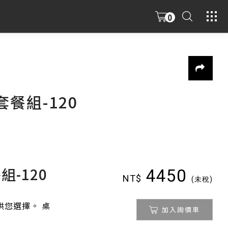
0
餐組-120
-120
4450
NT$
(未稅)
您選擇。 桌
加入詢價車