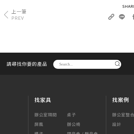
PREV
請尋找你要的產品
找家具
找案例
辦公室隔間
桌子
辦公室整
屏風
辦公椅
設計
櫃子
隔音倉 / 靜音倉