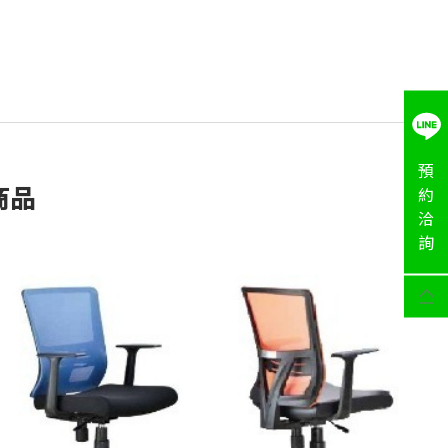
預
商品
約
洽
詢