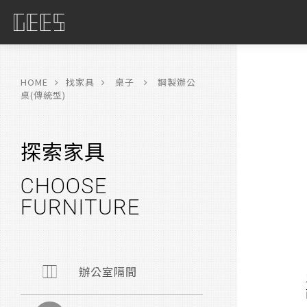
具
限
HOME
找家具
桌子
鋼製辦公
桌(傳統型)
探索家具
CHOOSE
FURNITURE
辦公室隔間