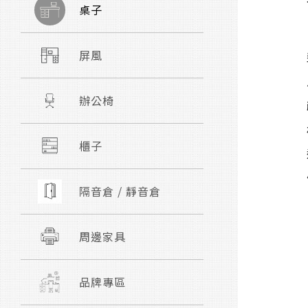
桌子
屏風
辦公椅
櫃子
隔音倉 / 靜音倉
周邊家具
品牌專區