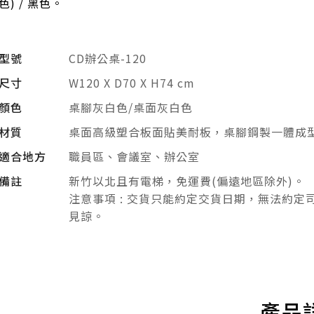
色) / 黑色。
型號
CD辦公桌-120
尺寸
W120 X D70 X H74 cm
顏色
桌腳灰白色/桌面灰白色
材質
桌面高級塑合板面貼美耐板，桌腳鋼製一體成
適合地方
職員區、會議室、辦公室
備註
新竹以北且有電梯，免運費(偏遠地區除外)。
注意事項 : 交貨只能約定交貨日期，無法約定
見諒。
產品