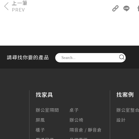
PREV
請尋找你要的產品
找家具
找案例
辦公室隔間
桌子
辦公室整
屏風
辦公椅
設計
櫃子
隔音倉 / 靜音倉