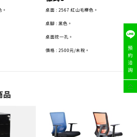
櫸色。
桌面 : 2567 紅山毛櫸色。
桌腳 : 黑色。
桌面挖一孔。
預
價格 : 2500元/未稅。
約
洽
詢
商品