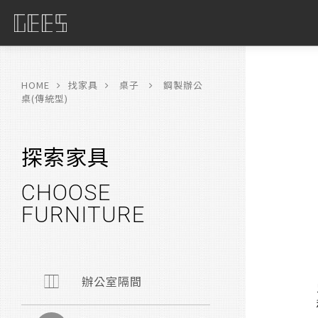
具
限
HOME
找家具
桌子
鋼製辦公
桌(傳統型)
探索家具
CHOOSE
FURNITURE
辦公室隔間