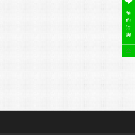
預
約
洽
詢