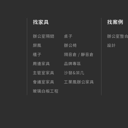
找家具
找案例
辦公室隔間
桌子
辦公室整
屏風
辦公椅
設計
櫃子
隔音倉 / 靜音倉
周邊家具
品牌專區
主管室家具
沙發&茶几
會議室家具
工業風辦公家具
玻璃白板工程