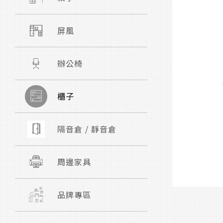
屏風
辦公椅
櫃子
隔音倉 / 靜音倉
周邊家具
品牌專區