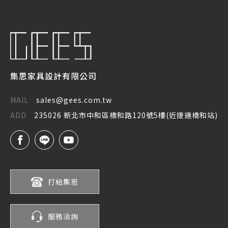
集思家具設計有限公司
MAIL
sales@gees.com.tw
ADD
235026 新北市中和區橋和路120號5樓(近捷運橋和站)
打給集思
服務洽詢