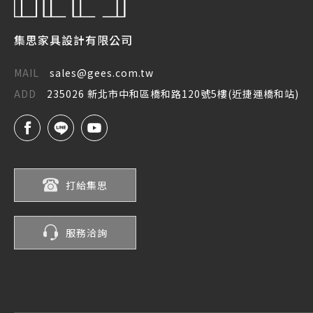
集思家具設計有限公司
MAIL
sales@gees.com.tw
ADD
235026 新北市中和區橋和路120號5樓(近捷運橋和站)
打給集思
服務洽詢