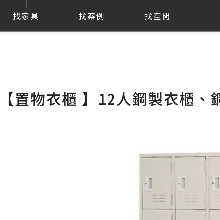
找家具
找案例
找空間
【置物衣櫃 】12人鋼製衣櫃、