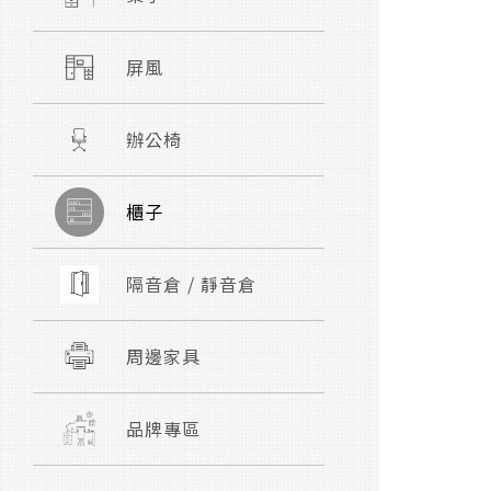
屏風
辦公椅
櫃子
隔音倉 / 靜音倉
周邊家具
品牌專區