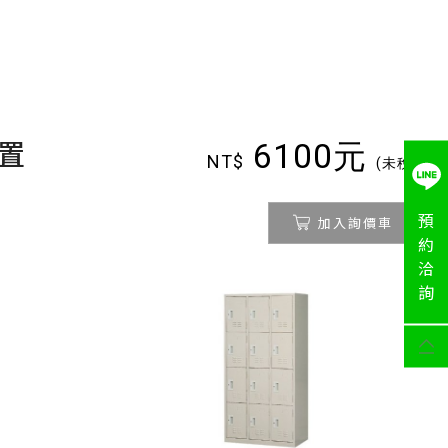
置
6100元
NT$
(未稅)
預
加入詢價車
約
洽
詢