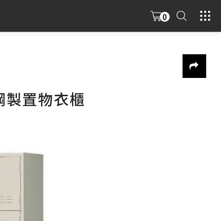
0
鋼製置物衣櫃