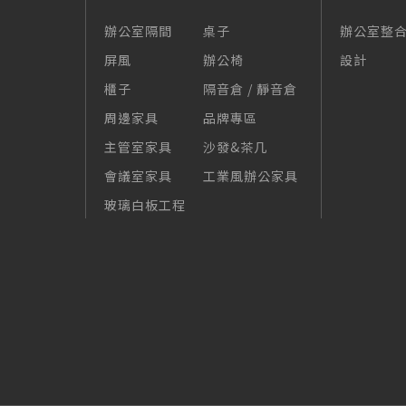
辦公室隔間
桌子
辦公室整
屏風
辦公椅
設計
櫃子
隔音倉 / 靜音倉
周邊家具
品牌專區
主管室家具
沙發&茶几
會議室家具
工業風辦公家具
玻璃白板工程